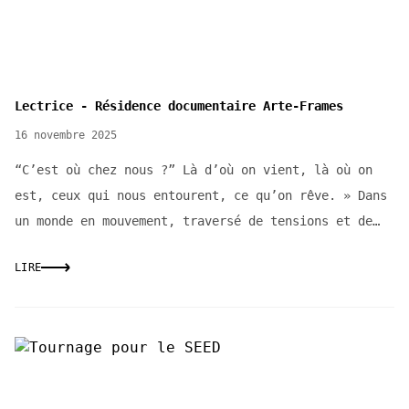
Lectrice - Résidence documentaire Arte-Frames
16 novembre 2025
“C’est où chez nous ?” Là d’où on vient, là où on
est, ceux qui nous entourent, ce qu’on rêve. » Dans
un monde en mouvement, traversé de tensions et de
fractures, où les frontières se redessinent et les
LIRE
appartenances se déplacent et se multiplient, la
question du « chez nous » prend une résonance
particulière. Elle convoque à la fois l’intime et le
collectif, l’endroit d’où l’on vient et celui où
l’on choisit d’être. Elle touche à ce qui nous relie
Accueil
/
Actualites
aux autres, à nos gestes, à notre manière d’habiter