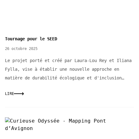
un lieu, de le raconter, de nous y inscrire — par
notre histoire, notre genre, notre travail, nos
identités, nos imaginaires.
Tournage pour le SEED
26 octobre 2025
Le projet porté et créé par Laura-Lou Rey et Iliana
Fylla, vise à établir une nouvelle approche en
matière de durabilité écologique et d'inclusion
dan...
LIRE