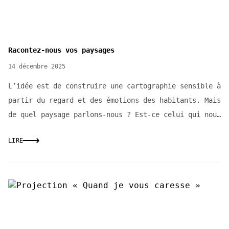
Racontez-nous vos paysages
14 décembre 2025
L’idée est de construire une cartographie sensible à
partir du regard et des émotions des habitants. Mais
de quel paysage parlons-nous ? Est-ce celui qui nous
entoure – paysages urbains ou ruraux, montagnes,
LIRE
rues, maisons ou bien celui plus intime de nos
intérieurs, traversé par les souvenirs, les
émotions, les projections ? Pour raconter ce
paysage, nous proposons de le faire par le corps, à
travers le mouvement, le dessin et la parole.